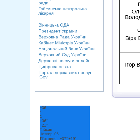
ради
Гайсинська центральна
Ол
лікарня
Воло
Вінницька ОДА
Президент України
Верховна Рада України
Віра 
Кабінет Міністрів України
Національний банк України
Верховний Суд України
Державні послуги онлайн
Ігор 
Цифрова освіта
Портал державних послуг
iGov
+
36
°
C
+
36°
+
21°
Гайсин
Четвер, 06
П’ятниця
+
37°
+
19°