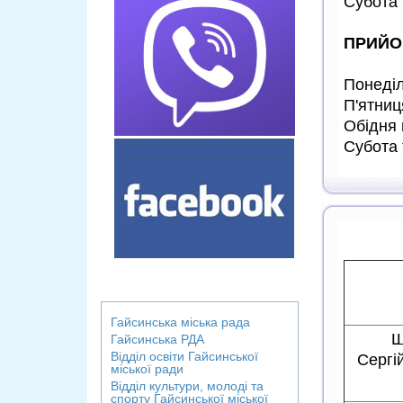
Субота 
ПРИЙО
Понеділ
П'ятниц
Обідня 
Субота 
Гайсинська міська рада
Ш
Гайсинська РДА
Відділ освіти
Гайсинської
Сергі
міської ради
Відділ культури, молоді та
спорту Гайсинської міської